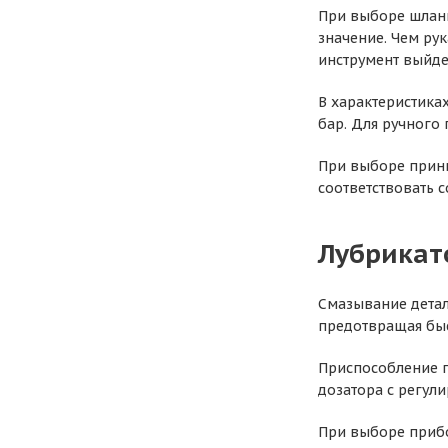
При выборе шланг
значение. Чем ру
инструмент выйдет
В характеристика
бар. Для ручного 
При выборе прини
соответствовать 
Лубрикат
Смазывание детал
предотвращая быс
Приспособление п
дозатора с регул
При выборе прибо