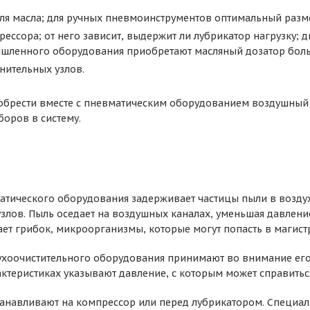
ля масла; для ручных пневмоинструментов оптимальный разме
ессора; от него зависит, выдержит ли лубрикатор нагрузку; д
ышленного оборудования приобретают масляный дозатор бол
нительных узлов.
брести вместе с пневматическим оборудованием воздушный ш
оров в систему.
атического оборудования задерживает частицы пыли в воздух
узлов. Пыль оседает на воздушных каналах, уменьшая давлени
ет грибок, микроорганизмы, которые могут попасть в магистр
хоочистительного оборудования принимают во внимание его 
актеристиках указывают давление, с которым может справитьс
анавливают на компрессор или перед лубрикатором. Специал