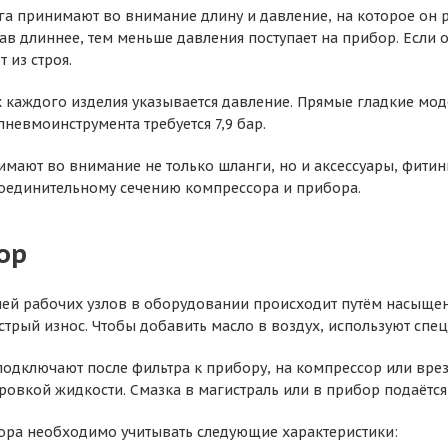
а принимают во внимание длину и давление, на которое он р
кав длиннее, тем меньше давления поступает на прибор. Если 
 из строя.
х каждого изделия указывается давление. Прямые гладкие мо
пневмоинструмента требуется 7,9 бар.
мают во внимание не только шланги, но и аксессуары, фитин
соединительному сечению компрессора и прибора.
ор
ей рабочих узлов в оборудовании происходит путём насыщени
трый износ. Чтобы добавить масло в воздух, используют спе
одключают после фильтра к прибору, на компрессор или врезаю
ировкой жидкости. Смазка в магистраль или в прибор подаётс
ра необходимо учитывать следующие характеристики: