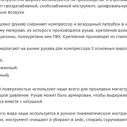
т гвоздезабивной, скобозабивной инструмент, шлифовальную 
ью воздуха.
ланг (рукав) соединяет компрессор и воздушный патрубок в и
му материал, из которого производится рукав, крепления до
резины, полиуретана или ПВХ. Крепления производят из стали,
едлагают на рынке рукава для компрессора 3 основных видо
й;
ованный;
ный).
й поверхностью используют чаще всего для прокладки магистр
ьшое давление. Рукав может быть армирован, чтобы выдержив
я вместе с катушкой.
го вида чаще используется в ручном пневматическом инструме
и, инструмент очищают и убирают в кейс, спираль скручивают,