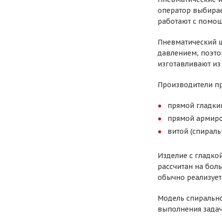
оператор выбирае
работают с помощ
Пневматический ш
давлением, поэто
изготавливают из 
Производители пр
прямой гладки
прямой армир
витой (спираль
Изделие с гладко
рассчитан на бол
обычно реализуетс
Модель спирально
выполнения задач