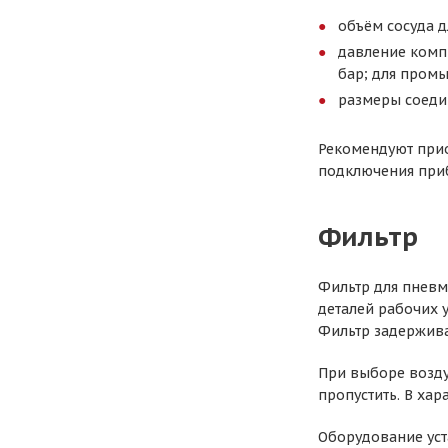
объём сосуда д
давление компр
бар; для пром
размеры соеди
Рекомендуют прио
подключения приб
Фильтр
Фильтр для пневм
деталей рабочих 
Фильтр задержива
При выборе возду
пропустить. В хар
Оборудование уст